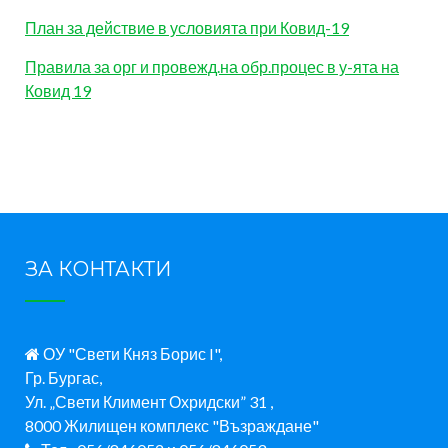
План за действие в условията при Ковид-19
Правила за орг и провежд.на обр.процес в у-ята на
Ковид 19
ЗА КОНТАКТИ
ОУ "Свети Княз Борис I",
Гр. Бургас,
Ул. „Свети Климент Охридски” 31 ,
8000 Жилищен комплекс "Възраждане"